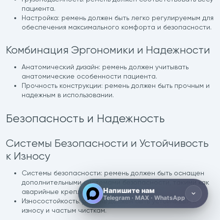
пациента.
Настройка: ремень должен быть легко регулируемым для
обеспечения максимального комфорта и безопасности.
Комбинация Эргономики и Надежности
Анатомический дизайн: ремень должен учитывать
анатомические особенности пациента.
Прочность конструкции: ремень должен быть прочным и
надежным в использовании.
Telegram
Безопасность и Надежность
Открыть чат
Системы Безопасности и Устойчивость
MAX
к Износу
Открыть чат
Системы безопасности: ремень должен быть оснащен
дополнительными системами безопасности, такими как
Напишите нам
аварийные крепления и усиленные ребра жесткости.
Telegram · MAX · WhatsApp
Износостойкость: ремень должен быть устойчивым к
износу и частым чисткам.