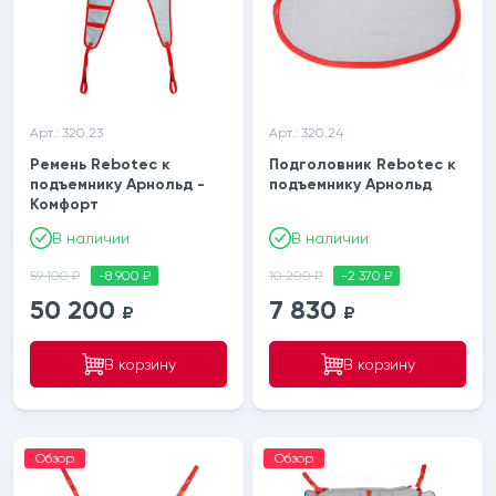
Арт.: 320.23
Арт.: 320.24
Ремень Rebotec к
Подголовник Rebotec к
подъемнику Арнольд -
подъемнику Арнольд
Комфорт
В наличии
В наличии
59 100 ₽
-8 900 ₽
10 200 ₽
-2 370 ₽
50 200
7 830
₽
₽
В корзину
В корзину
Обзор
Обзор