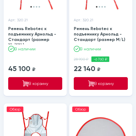
етки
Арт.: 320.21
Арт.: 320.21
ектрические
Ремень Rebotec к
Ремень Rebotec к
подъемнику Арнольд -
подъемнику Арнольд -
Стандарт (размер
Стандарт (размер М/L)
трических подъемников
XL/XXL)
В наличии
В наличии
28 900 ₽
-6 760 ₽
45 100
22 140
₽
₽
В корзину
В корзину
Обзор
Обзор