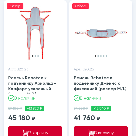
Обзор
Обзор
Арт.: 320.23
Арт.: 320.26
Ремень Rebotec к
Ремень Rebotec к
подъемнику Арнольд -
подъемнику Джеймс с
Комфорт усиленный
фиксацией (размер M/L)
(размер M/L)
В наличии
В наличии
59 100 ₽
-13 920 ₽
54 600 ₽
-12 840 ₽
45 180
41 760
₽
₽
В корзину
В корзину