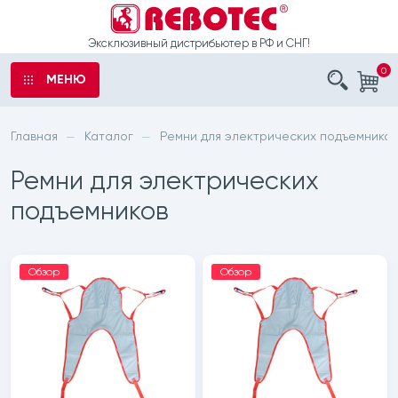
Эксклюзивный дистрибьютер в РФ и СНГ!
0
МЕНЮ
аказ
ы
Главная
Каталог
Ремни для электрических подъемников
—
—
ыли
Ремни для электрических
е
о
подъемников
рта
шечные
Обзор
Обзор
 обработку
латоры
данных
с санитарным