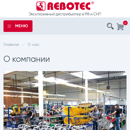
Эксклюзивный дистрибьютер в РФ и СНГ!
0
МЕНЮ
аказ
ы
Главная
О нас
—
ыли
О компании
е
о
рта
шечные
 обработку
латоры
данных
с санитарным