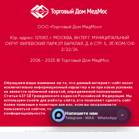
ООО «Торговый Дом МедМос»
Юр. адрес: 121087, г. МОСКВА, ВН.ТЕР.Г. МУНИЦИПАЛЬНЫЙ
ОКРУГ ФИЛЕВСКИЙ ПАРК,УЛ БАРКЛАЯ, Д. 6 СТР. 5, ЭТ/КОМ/ОФ
2/22/24
2006 - 2025 © Торговый Дом МедМос
Telegram
Открыть чат
Обращаем ваше внимание на то, что данный интернет-сайт носит
MAX
исключительно информационный характер и ни при каких условиях
не является публичной офертой, определяемой положениями
Открыть чат
Статьи 437 (2) Гражданского кодекса Российской Федерации. Мы
используем cookie для работы сайта, это позволяет сделать сайт
более полезным и понятным для вас, если вы продолжаете
пользоваться сайтом, то вы соглашаетесь с нашей политикой
Напишите нам
конфиденциальности.
Telegram · MAX · WhatsApp
ИМЕЮТСЯ ПРОТИВОПОКАЗАНИЯ, ПЕРЕД
ИСПОЛЬЗОВАНИЕМ НЕОБХОДИМО ОЗНАКОМИТЬСЯ С