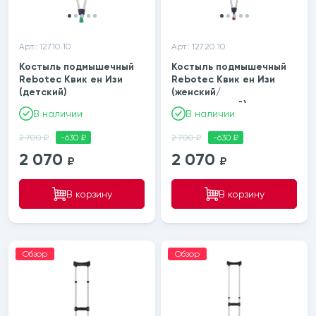
етки
Арт.: 127.10.10
Арт.: 127.20.10
ектрические
Костыль подмышечный
Костыль подмышечный
Rebotec Квик ен Изи
Rebotec Квик ен Изи
(детский)
(женский/
трических подъемников
подростковый)
В наличии
В наличии
2 700 ₽
-630 ₽
2 700 ₽
-630 ₽
2 070
2 070
₽
₽
В корзину
В корзину
Обзор
Обзор