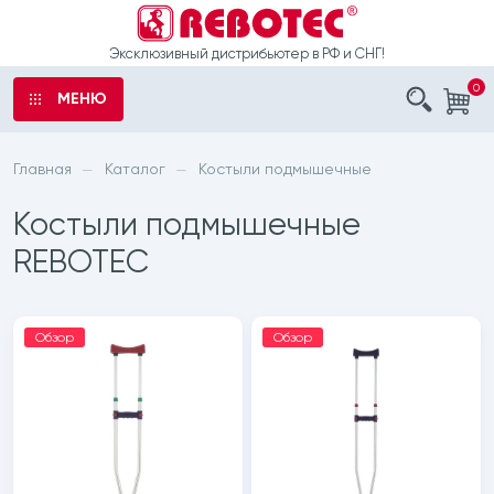
Эксклюзивный дистрибьютер в РФ и СНГ!
0
МЕНЮ
аказ
ы
Главная
Каталог
Костыли подмышечные
—
—
ыли
Костыли подмышечные
е
о
REBOTEC
рта
шечные
Обзор
Обзор
 обработку
латоры
данных
с санитарным