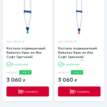
Арт.: 126.10.10
Арт.: 126.20.10
Костыль подмышечный
Костыль подмышечный
Rebotec Квик ен Изи
Rebotec Квик ен Изи
Софт (детский)
Софт (женский/
подростковый)
В наличии
В наличии
4 000 ₽
-940 ₽
4 000 ₽
-940 ₽
3 060
3 060
₽
₽
В корзину
В корзину