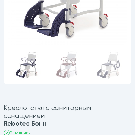
етки
ектрические
трических подъемников
Кресло-стул с санитарным
оснащением
Rebotec Бонн
В наличии