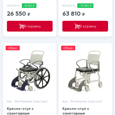
34 700 ₽
-8 150 ₽
83 400 ₽
-19 590 ₽
26 550
63 810
₽
₽
В корзину
В корзину
Обзор
Обзор
Арт.: 346 Майами (сер/син)
Арт.: 344 Берлин (сер/син)
Кресло-стул с
Кресло-стул с
санитарным
санитарным