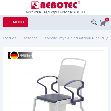
Эксклюзивный дистрибьютер в РФ и СНГ!
0
МЕНЮ
аказ
ы
Главная
Каталог
Кресла-стулья с
санитарным оснащен
—
—
ыли
е
о
рта
шечные
 обработку
латоры
данных
с санитарным