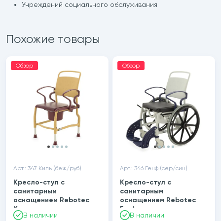
Учреждений социального обслуживания
Похожие товары
Обзор
Обзор
Арт.: 347 Киль (беж/руб)
Арт.: 346 Генф (сер/син)
Кресло-стул с
Кресло-стул с
санитарным
санитарным
оснащением Rebotec
оснащением Rebotec
Киль
Генф
В наличии
В наличии