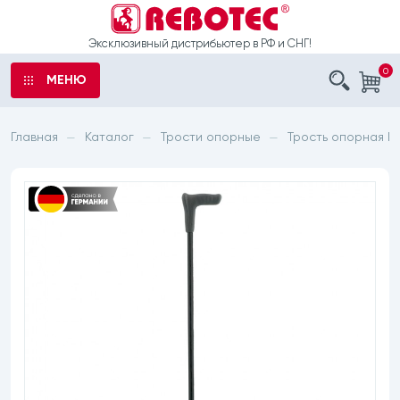
Эксклюзивный дистрибьютер в РФ и СНГ!
0
МЕНЮ
аказ
ы
Главная
Каталог
Трости опорные
Трость опорная Re
—
—
—
ыли
е
о
рта
шечные
 обработку
латоры
данных
с санитарным