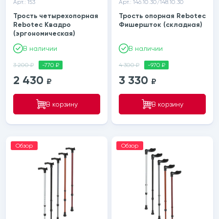
Арт.: 153
Арт.: 146.10.30/148.10.30
Трость четырехопорная
Трость опорная Rebotec
Rebotec Квадро
Фишершток (складная)
(эргономическая)
В наличии
В наличии
3 200 ₽
-770 ₽
4 300 ₽
-970 ₽
2 430
3 330
₽
₽
В корзину
В корзину
Обзор
Обзор