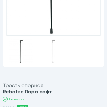
етки
ектрические
трических подъемников
Трость опорная
Rebotec Пара софт
В наличии