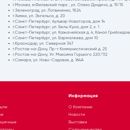
г.Москва, м.Филевский парк , ул. Олеко Дундича, д. 19/15
г.Зеленоград, ул. Логвиненко, 1824
г.Химки, ул. Энгельса, д. 20
г.Санкт-Петербург, бульвар Новаторов, дом 14
г.Санкт-Петербург, ул. Белы Куна, дом 2, к. 1
г.Санкт-Петербург, ул. Казначейская д. 4, Канал Грибоедова
г.Санкт-Петербург, ул. Бармалеева, дом 10
г.Краснодар, ул. Северная 347
г.Ростов-на-Дону, Пр-т Коммунистический д. 25
г.Ростов-на-Дону, Ул. Максима Горького 220/112
г.Самара, ул. Ново-Садовая, д. 164А
Информация
тыли
О Компании
ые
Новости
ышечные
Выставки
ллаторы
Сотрудничество