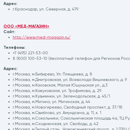
Адрес:
г.Краснодар, ул. Северная, д. 479
ООО «МЕД-МАГАЗИН»
Сайт:
http://www.med-magazin.ru/
Телефоны:
+7 (495) 221-53-00
8 (800) 100-53-10 (бесплатный телефон для Регионов Росс
Адрес:
г.Москва, м.Бибирево, Ул. Плещеева, д. 8
г.Москва, м.Дмитровская, ул. Всеволода Вишневского, д. 9
г.Москва, м.Каховская, Малая Юшуньская ул., д.3
г.Москва, м.Кожуховская, ул. Трофимова, д. 29
г.Москва, м.Кузьминки, ул. Зеленодольская, д. 45/1
г.Москва, м.Митино, ул. Митинская, д. 44
г.Москва, м.Новогиреево, Свободный проспект, д. 37/18
г.Москва, м.Свиблово, ул. Амундсена, д. 11, к. 1
г.Москва, м.Сокольники, Сокольническая площадь 4а, ТЦ Ру
г.Москва, м.Сходненская, ул. Свободы, д. 42
г.Москва, м.Теплый стан , Новоясеневский просп., д. 1 (ТРЦ 