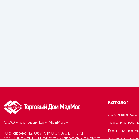
Каталог
Локтевые кос
ООО «Торговый Дом МедМос»
Трости опорн
Костыли подм
Юр. адрес: 121087, г. МОСКВА, ВН.ТЕР.Г.
Ходунки и ро