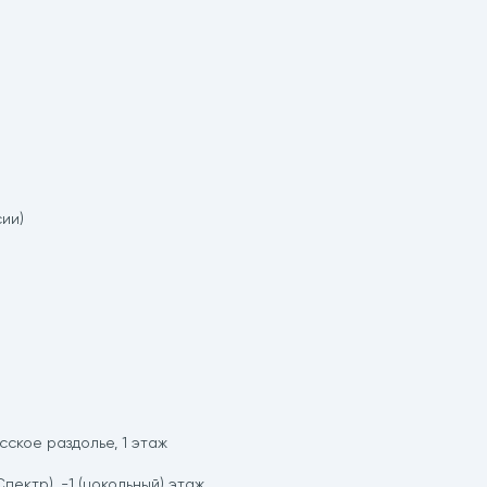
ии)
сское раздолье, 1 этаж
Спектр), -1 (цокольный) этаж