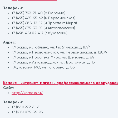
Телефоны:
+7 (495) 799-97-40 (м.Люблино)
+7 (495) 465-95-62 (м.Первомайская)
+7 (495) 688-12-12 (м.Проспект Мира)
+7 (495) 675-33-15 (м.Автозаводская)
+7 (498-48) 02-417 (г.Жуковский)
Адрес:
г.Москва, м.Люблино, ул. Люблинская, д.117/4
г.Москва, м.Первомайская, ул. Первомайская, д. 128/9
г.Москва, м.Проспект Мира, ул. Щепкина, д. 64
г.Москва, м.Автозаводская, ул. Восточная, д. 13
г.Жуковский, МО, ул. Гагарина, д. 85
Комакс - интернет-магазин профессионального оборудован
Сайт:
http://komaks.ru/
Телефоны:
+7 (861) 279-61-61
+7 (918) 075-35-95