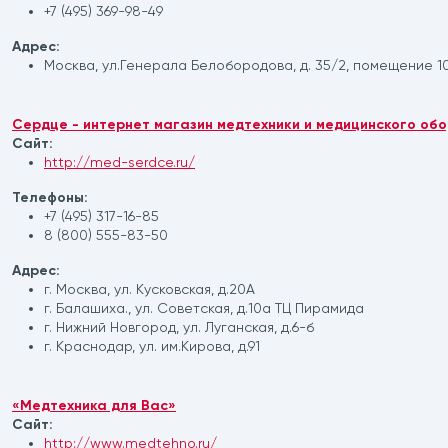
+7 (495) 369-98-49
Адрес:
Москва, ул.Генерала Белобородова, д. 35/2, помещение 1
Сердце - интернет магазин медтехники и медицинского об
Сайт:
http://med-serdce.ru/
Телефоны:
+7 (495) 317-16-85
8 (800) 555-83-50
Адрес:
г. Москва, ул. Кусковская, д.20​А​
г. Балашиха., ул. Советская, д.10a ТЦ Пирамида
г. Нижний Новгород, ул. Луганская, д.6-б
​г. Краснодар, ул. им.Кирова, д.91
«Медтехника для Вас»
Сайт:
http://www.medtehno.ru/