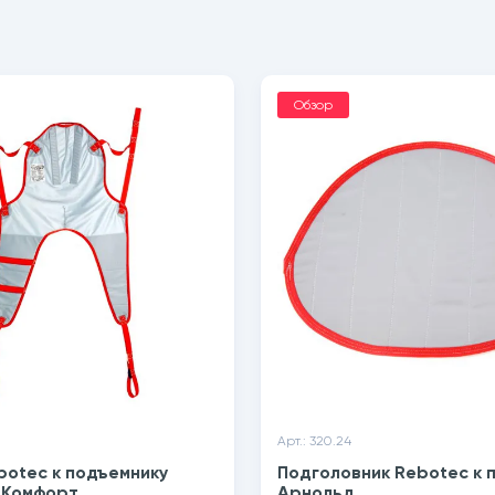
Обзор
Арт.: 320.24
botec к подъемнику
Подголовник Rebotec к 
 Комфорт
Арнольд