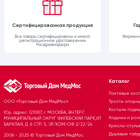
Сертифицированная продукция
Га
Все товары сертифицированы и имеют
Фирменна
регистрационное удостоверение
Росздравнадзора
Каталог
Локтевые кос
ООО «Торговый Дом МедМос»
Трости опорн
Костыли подм
Юр. адрес: 121087, г. МОСКВА, ВН.ТЕР.Г.
Ходунки и ро
МУНИЦИПАЛЬНЫЙ ОКРУГ ФИЛЕВСКИЙ ПАРК,УЛ
БАРКЛАЯ, Д. 6 СТР. 5, ЭТ/КОМ/ОФ 2/22/24
Кресла-стуль
Душевые табу
2006 - 2025 © Торговый Дом МедМос