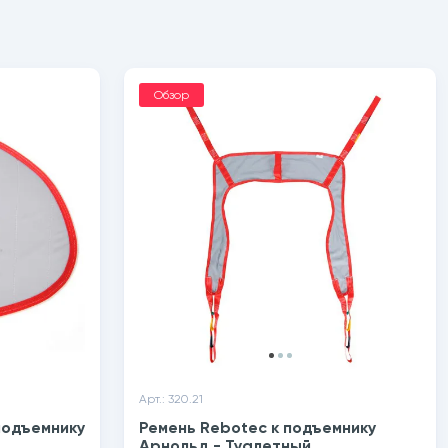
Обзор
Арт.: 320.21
подъемнику
Ремень Rebotec к подъемнику
Арнольд - Туалетный