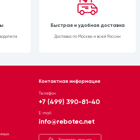
ны
Быстрая и удобная доставка
водителя
Доставка по Москве и всей России
Контактная информация
Телефон:
+7 (499) 390-81-40
Telegram
E-mail:
info@rebotec.net
Открыть чат
нных
MAX
Заказать звонок