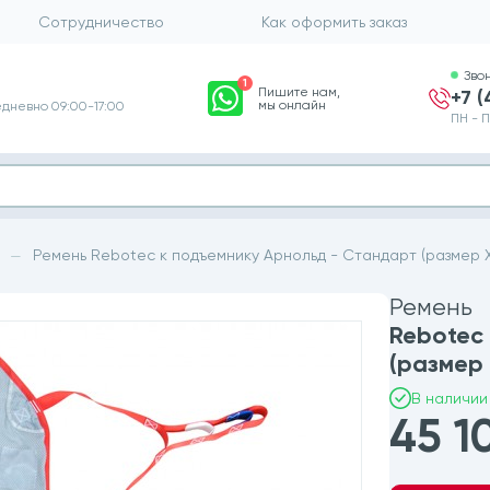
Сотрудничество
Как оформить заказ
Зво
1
Пишите нам,
+7 
мы онлайн
дневно 09:00-17:00
ПН - П
Ремень Rebotec к подъемнику Арнольд - Стандарт (размер XL
—
Ремень
Rebotec
(размер 
В наличии
45 1