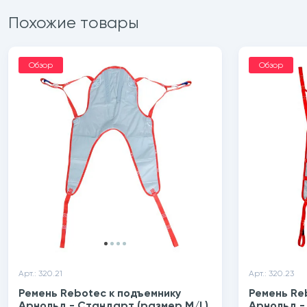
Похожие товары
Обзор
Обзор
Арт.: 320.21
Арт.: 320.23
Ремень Rebotec к подъемнику
Ремень Re
Арнольд - Стандарт (размер М/L)
Арнольд -