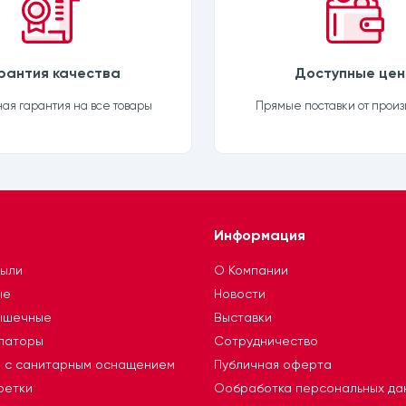
рантия качества
Доступные це
я гарантия на все товары
Прямые поставки от произ
Информация
тыли
О Компании
ые
Новости
ышечные
Выставки
ллаторы
Сотрудничество
я с санитарным оснащением
Публичная оферта
ретки
Ообработка персональных да