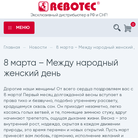
Эксклюзивный дистрибьютер в РФ и СНГ!
0
МЕНЮ
аказ
ы
Главная
Новости
8 марта – Между народный женский д
—
—
ыли
8 марта – Между народный
е
о
женский день
рта
шечные
Дорогие наши женщины! От всего сердца поздравляем вас с
8 марта! Первый месяц долгожданной весны вступает в
права тихо и беззвучно, подобно утреннему рассвету,
 обработку
латоры
крадущемуся сквозь сон. Он приходит незаметно, легко
данных
касаясь голых ветвей, и те, помнящие зимнюю стужу, вдруг
начинают трепетать, ощущая дыхание жизни. Весна – это
с санитарным
внутренний рост, надежда, скрытая в каждом движении
природы, это время перемен и новых открытий. Пусть март
принесёт вам любовь, гармонию, исполнение желаний и