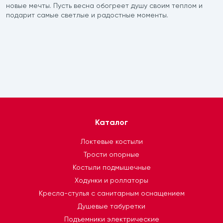
новые мечты. Пусть весна обогреет душу своим теплом и
етки
подарит самые светлые и радостные моменты.
ектрические
трических подъемников
Каталог
Локтевые костыли
Трости опорные
Костыли подмышечные
Ходунки и роллаторы
Кресла-стулья с санитарным оснащением
Душевые табуретки
Подъемники электрические