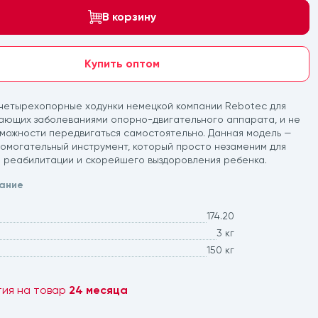
В корзину
Купить оптом
 четырехопорные ходунки немецкой компании Rebotec для
дающих заболеваниями опорно-двигательного аппарата, и не
можности передвигаться самостоятельно. Данная модель —
омогательный инструмент, который просто незаменим для
 реабилитации и скорейшего выздоровления ребенка.
ание
174.20
3 кг
150 кг
тия на товар
24 месяца