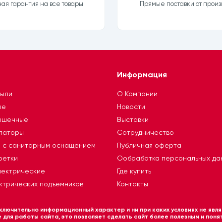
я гарантия на все товары
Прямые поставки от произ
Информация
тыли
О Компании
ые
Новости
ышечные
Выставки
ллаторы
Сотрудничество
я с санитарным оснащением
Публичная оферта
ретки
Ообработка персональных да
лектрические
Где купить
ктрических подъемников
Контакты
лючительно информационный характер и ни при каких условиях не явля
для работы сайта, это позволяет сделать сайт более полезным и понят