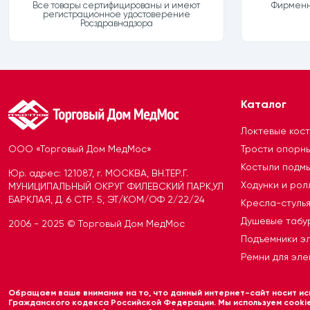
Все товары сертифицированы и имеют
Фирменна
регистрационное удостоверение
Росздравнадзора
Каталог
Локтевые кос
ООО «Торговый Дом МедМос»
Трости опорн
Костыли подм
Юр. адрес: 121087, г. МОСКВА, ВН.ТЕР.Г.
Ходунки и ро
МУНИЦИПАЛЬНЫЙ ОКРУГ ФИЛЕВСКИЙ ПАРК,УЛ
БАРКЛАЯ, Д. 6 СТР. 5, ЭТ/КОМ/ОФ 2/22/24
Кресла-стуль
Душевые табу
2006 - 2025 © Торговый Дом МедМос
Подъемники э
Ремни для эле
Обращаем ваше внимание на то, что данный интернет-сайт носит иск
Гражданского кодекса Российской Федерации. Мы используем cookie 