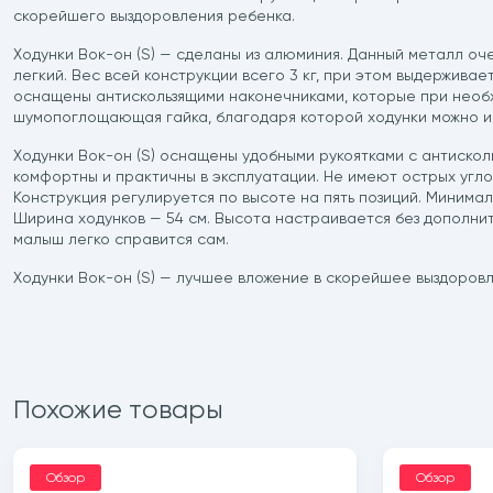
скорейшего выздоровления ребенка.
Ходунки Вок-он (S) — сделаны из алюминия. Данный металл оч
легкий. Вес всей конструкции всего 3 кг, при этом выдерживае
оснащены антискользящими наконечниками, которые при необх
шумопоглощающая гайка, благодаря которой ходунки можно ис
Ходунки Вок-он (S) оснащены удобными рукоятками с антискол
комфортны и практичны в эксплуатации. Не имеют острых углов
Конструкция регулируется по высоте на пять позиций. Минималь
Ширина ходунков — 54 см. Высота настраивается без дополнит
малыш легко справится сам.
Ходунки Вок-он (S) — лучшее вложение в скорейшее выздоров
Похожие товары
Обзор
Обзор