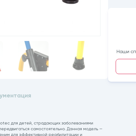
Наши сп
ументация
botec для детей, страдающих заболеваниями
передвигаться самостоятельно. Данная модель —
меним для эффективной реабилитации и