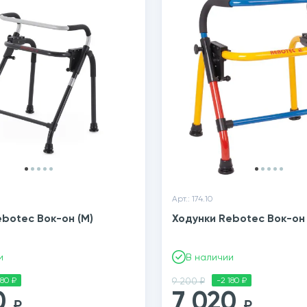
Арт.: 174.10
botec Вок-он (M)
Ходунки Rebotec Вок-он 
и
В наличии
180 ₽
9 200 ₽
-2 180 ₽
0
7 020
₽
₽