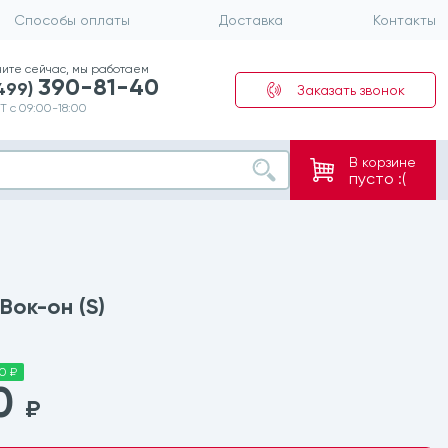
Способы оплаты
Доставка
Контакты
ните сейчас, мы работаем
390-81-40
(499)
Заказать звонок
Т с 09:00-18:00
В корзине
пусто :(
Вок-он (S)
80 ₽
20
₽