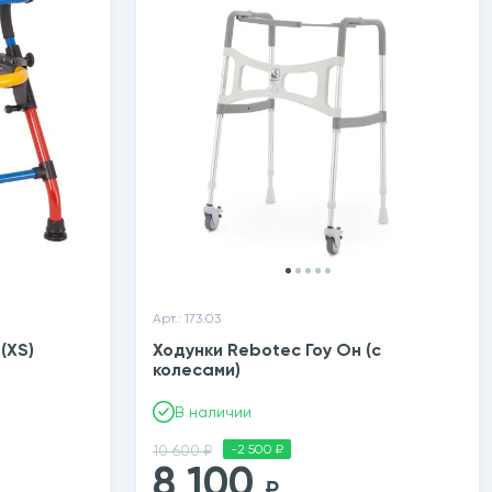
Арт.: 173.03
(XS)
Ходунки Rebotec Гоу Он (с
колесами)
В наличии
10 600 ₽
-2 500 ₽
8 100
₽