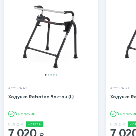
Арт.: 174.40
Арт.: 174.30
Ходунки Rebotec Вок-он (L)
Ходунки Re
В наличии
В наличи
9 200 ₽
-2 180 ₽
9 200 ₽
-2 
7 020
7 02
₽