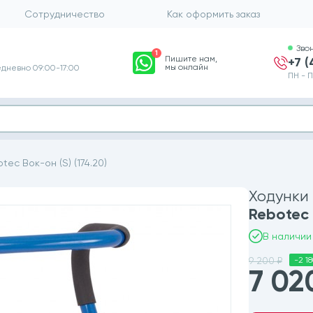
Сотрудничество
Как оформить заказ
Зво
1
Пишите нам,
+7 
мы онлайн
дневно 09:00-17:00
ПН - П
tec Вок-он (S) (174.20)
Ходунки
Rebotec 
В наличии
9 200 ₽
-2 1
7 0