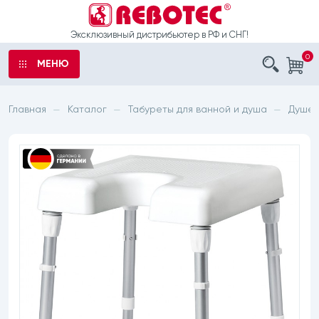
Эксклюзивный дистрибьютер в РФ и СНГ!
0
МЕНЮ
аказ
ы
Главная
Каталог
Табуреты для ванной и душа
Душев
—
—
—
ыли
е
о
рта
шечные
 обработку
латоры
данных
с санитарным