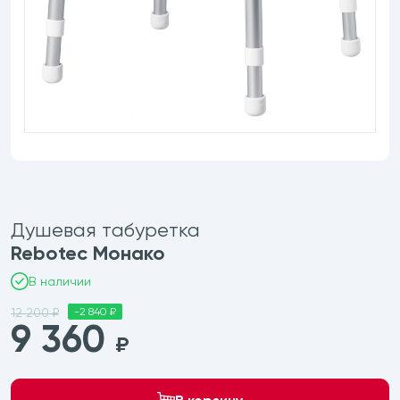
етки
ектрические
трических подъемников
Душевая табуретка
Rebotec Монако
В наличии
12 200 ₽
-2 840 ₽
9 360
₽